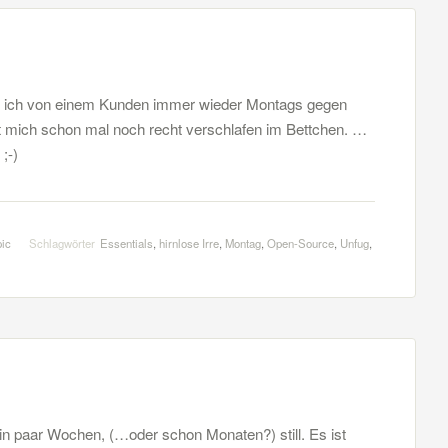
e ich von einem Kunden immer wieder Montags gegen
ht mich schon mal noch recht verschlafen im Bettchen. …
;-)
pic
Schlagwörter
Essentials
,
hirnlose Irre
,
Montag
,
Open-Source
,
Unfug
,
ein paar Wochen, (…oder schon Monaten?) still. Es ist