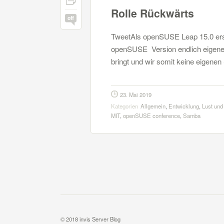
Rolle Rückwärts
off
TweetAls openSUSE Leap 15.0 ersch
openSUSE Version endlich eigene 
bringt und wir somit keine eigen
23. Mai 2019
Kategorien
Allgemein
,
Entwicklung
,
Lust und
MIT
,
openSUSE conference
,
Samba
© 2018 invis Server Blog