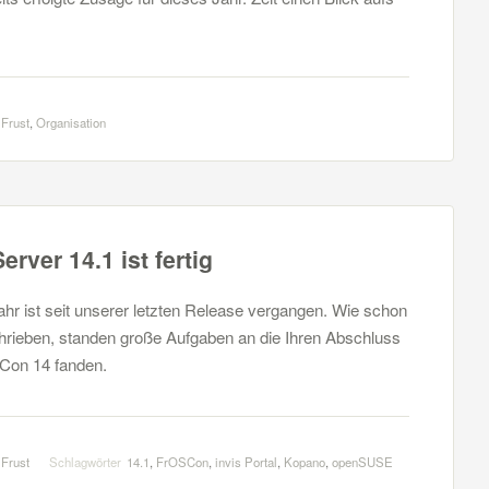
 Frust
,
Organisation
rver 14.1 ist fertig
hr ist seit unserer letzten Release vergangen. Wie schon
hrieben, standen große Aufgaben an die Ihren Abschluss
Con 14 fanden.
 Frust
Schlagwörter
14.1
,
FrOSCon
,
invis Portal
,
Kopano
,
openSUSE