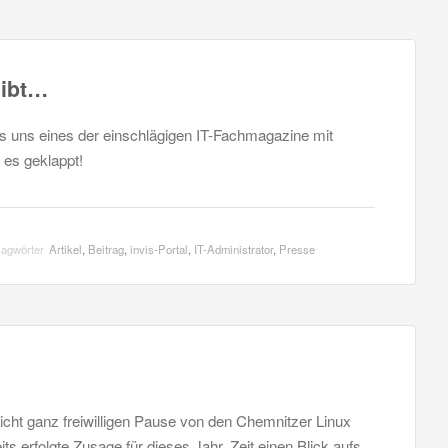
eibt…
s uns eines der einschlägigen IT-Fachmagazine mit
 es geklappt!
lagwörter
Artikel
,
Beitrag
,
invis-Portal
,
IT-Administrator
,
Presse
icht ganz freiwilligen Pause von den Chemnitzer Linux
its erfolgte Zusage für dieses Jahr. Zeit einen Blick aufs