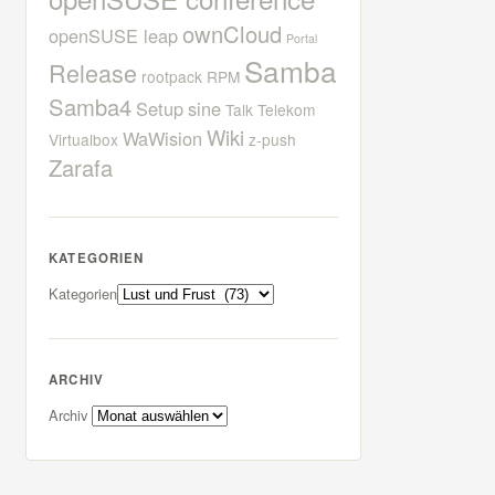
ownCloud
openSUSE leap
Portal
Samba
Release
rootpack
RPM
Samba4
Setup
sine
Talk
Telekom
Wiki
WaWision
Virtualbox
z-push
Zarafa
KATEGORIEN
Kategorien
ARCHIV
Archiv