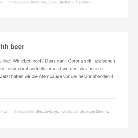
pic
Schlagwörter
Anwender
,
Excel
,
Startmenü
,
Sysadmin
,
ith beer
 klar: Wir leben noch! Dass dank Corona seit inzwischen
len, bzw. durch virtuelle ersetzt wurden, war unserer
. Jetzt haben wir die Atempause vor der herannahenden 4.
 Frust
Schlagwörter
Bier
,
DevDays
,
invis Server Developer Meeting
,