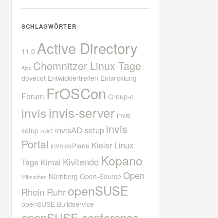
SCHLAGWÖRTER
Active Directory
11.0
Chemnitzer Linux Tage
Ajax
dovecot
Entwicklertreffen
Entwicklung
FrOSCon
Forum
Group-e
invis-server
invis
invis-
invis
invisAD-setup
setup
invis7
Portal
Kieler Linux
invoicePlane
Kopano
Kivitendo
Tage
Kimai
Open
Nürnberg
Open-Source
Mitmachen
openSUSE
Rhein Ruhr
openSUSE Buildservice
openSUSE conference