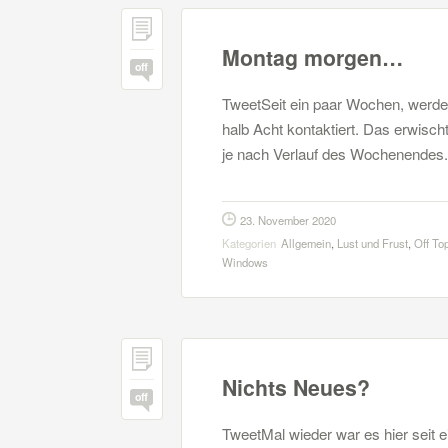
Montag morgen…
off
TweetSeit ein paar Wochen, werd
halb Acht kontaktiert. Das erwisc
je nach Verlauf des Wochenendes. 
23. November 2020
Kategorien
Allgemein
,
Lust und Frust
,
Off To
Windows
Nichts Neues?
off
TweetMal wieder war es hier seit 