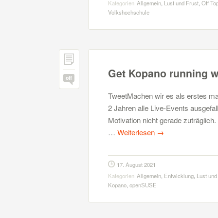
Kategorien
Allgemein
,
Lust und Frust
,
Off To
Volkshochschule
Get Kopano running w
off
TweetMachen wir es als erstes mal
2 Jahren alle Live-Events ausgefal
Motivation nicht gerade zuträglich
…
Weiterlesen
→
17. August 2021
Kategorien
Allgemein
,
Entwicklung
,
Lust und
Kopano
,
openSUSE