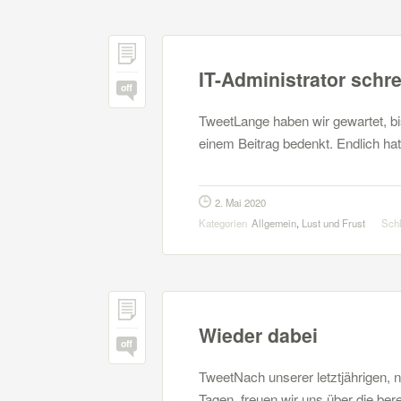
IT-Administrator schr
off
TweetLange haben wir gewartet, bi
einem Beitrag bedenkt. Endlich hat
2. Mai 2020
Kategorien
Allgemein
,
Lust und Frust
Sch
Wieder dabei
off
TweetNach unserer letztjährigen, n
Tagen, freuen wir uns über die bere