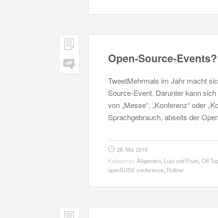
Open-Source-Events?
off
TweetMehrmals im Jahr macht sic
Source-Event. Darunter kann sich 
von „Messe“, „Konferenz“ oder „Ko
Sprachgebrauch, abseits der Op
28. Mai 2019
Kategorien
Allgemein
,
Lust und Frust
,
Off To
openSUSE conference
,
Rotbier