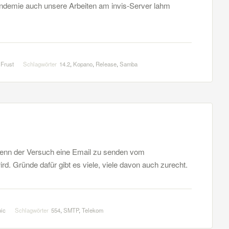
andemie auch unsere Arbeiten am invis-Server lahm
 Frust
Schlagwörter
14.2
,
Kopano
,
Release
,
Samba
wenn der Versuch eine Email zu senden vom
d. Gründe dafür gibt es viele, viele davon auch zurecht.
pic
Schlagwörter
554
,
SMTP
,
Telekom