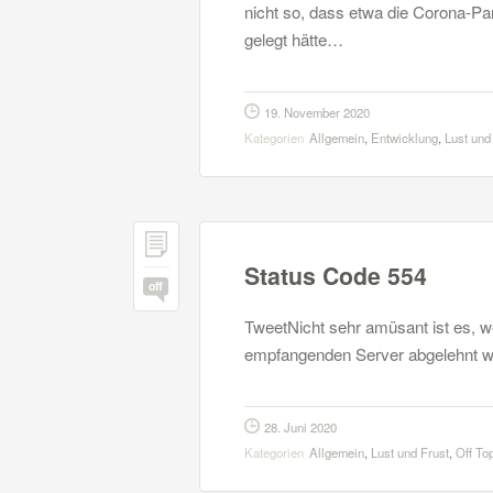
nicht so, dass etwa die Corona-P
gelegt hätte…
19. November 2020
Kategorien
Allgemein
,
Entwicklung
,
Lust und
Status Code 554
off
TweetNicht sehr amüsant ist es, 
empfangenden Server abgelehnt wir
28. Juni 2020
Kategorien
Allgemein
,
Lust und Frust
,
Off To