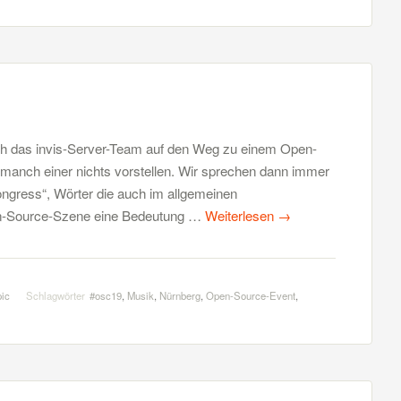
h das invis-Server-Team auf den Weg zu einem Open-
manch einer nichts vorstellen. Wir sprechen dann immer
ngress“, Wörter die auch im allgemeinen
en-Source-Szene eine Bedeutung …
Weiterlesen
→
pic
Schlagwörter
#osc19
,
Musik
,
Nürnberg
,
Open-Source-Event
,