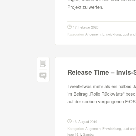
Projekt zu werfen.
17. Februar 2020
Kategorien
Allgemein
,
Entwicklung
,
Lust und
Release Time – invis-Se
off
TweetEtwas mehr als ein halbes Ja
im Beitrag „Rolle Rückwärts“ besc
auf der soeben vergangenen FrOS
13. August 2019
Kategorien
Allgemein
,
Entwicklung
,
Lust und
leap 15.1
,
Samba